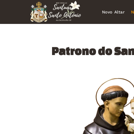
Novo Altar
N
Patrono do San