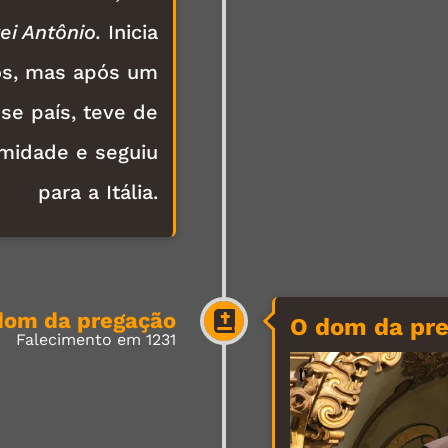
ei Antônio.
Inicia
os, mas após um
se país, teve de
rmidade e seguiu
para a Itália.
dom da pregação
O dom da pr
Falecimento em 1231