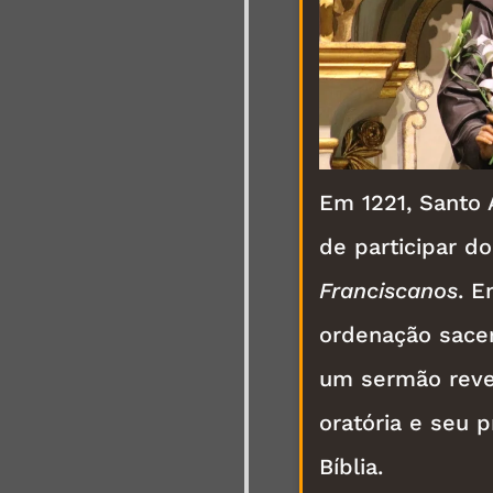
Em 1221, Santo A
de participar d
Franciscanos
. E
ordenação sacer
um sermão reve
oratória e seu 
Bíblia.